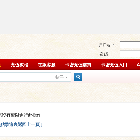
用戶名
密碼
值
充值教程
在線客服
卡密充值購買
卡密充值入口
帖子
搜
索
您沒有權限進行此操作
[ 點擊這裏返回上一頁 ]