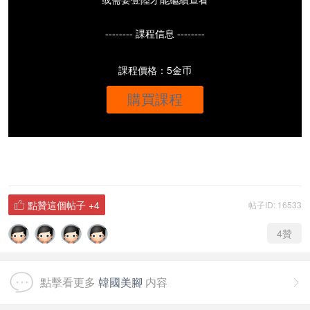
或需要登陸才能繼續查看
-------- 課程信息 --------
課程價格：5金币
購買課程
點贊這個帖子
+4
帖子ID: 16533

4
贊
點擊看更多
韓國美腳
内容
