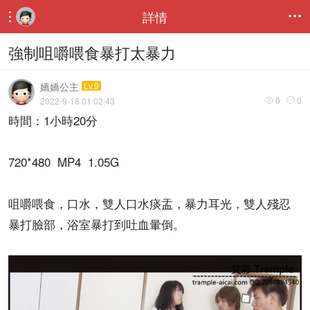
詳情


強制咀嚼喂食暴打太暴力
嬌嬌公主
Lv.9
0
0
2022-9-18 01:02:43


時間：1小時20分
720*480 MP4 1.05G
咀嚼喂食，口水，雙人口水痰盂，暴力耳光，雙人殘忍
暴打臉部，浴室暴打到吐血暈倒。